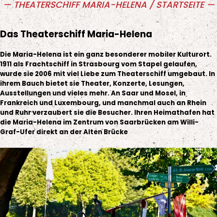
THEATERSCHIFF MARIA-HELENA / STARTSEITE
Zum
Zum
Inhalt
Hauptmenü
Das Theaterschiff Maria-Helena
Die Maria-Helena ist ein ganz besonderer mobiler Kulturort.
1911 als Frachtschiff in Strasbourg vom Stapel gelaufen,
wurde sie 2006 mit viel Liebe zum Theaterschiff umgebaut. In
ihrem Bauch bietet sie Theater, Konzerte, Lesungen,
Ausstellungen und vieles mehr. An Saar und Mosel, in
Frankreich und Luxembourg, und manchmal auch an Rhein
und Ruhr verzaubert sie die Besucher. Ihren Heimathafen hat
die Maria-Helena im Zentrum von Saarbrücken am Willi-
Graf-Ufer direkt an der Alten Brücke